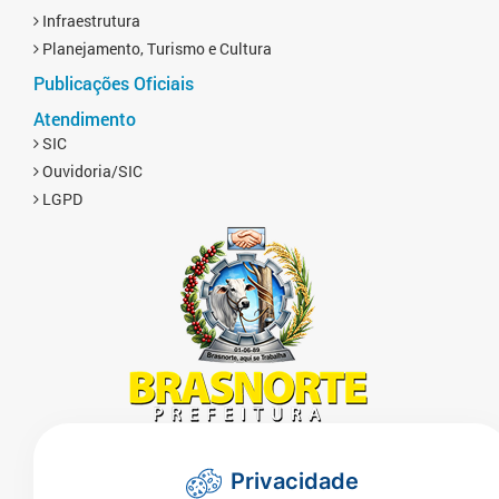
Infraestrutura
Planejamento, Turismo e Cultura
Publicações Oficiais
Atendimento
SIC
Ouvidoria/SIC
LGPD
Endereço:
Rua Naor Ferrari 1080 - Centro - CEP
Privacidade
78350-000 - Brasnorte - MT