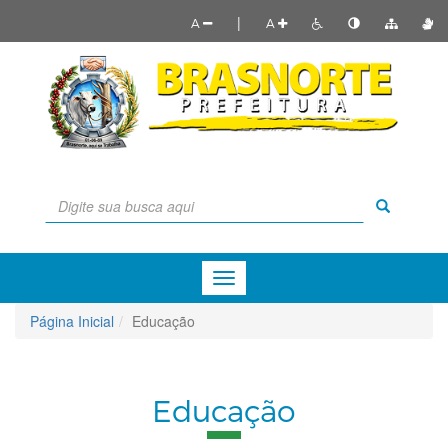
|
A
A
Menu
de
Navegação
Página Inicial
Educação
Educação