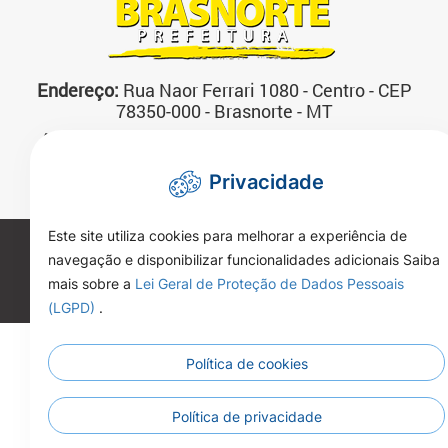
Endereço:
Rua Naor Ferrari 1080 - Centro - CEP
78350-000 - Brasnorte - MT
Atendimento:
07:00 às 13:00 horas Segunda a
Sexta-feira
Privacidade
Telefone:
(66)3592-3200
Este site utiliza cookies para melhorar a experiência de
Copyright 2026. Todos os direitos reservados.
navegação e disponibilizar funcionalidades adicionais Saiba
mais sobre a
Lei Geral de Proteção de Dados Pessoais
(LGPD)
.
Política de cookies
Política de privacidade