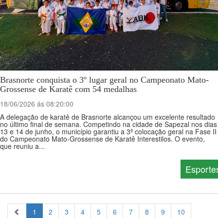
Brasnorte conquista o 3º lugar geral no Campeonato Mato-
Grossense de Karatê com 54 medalhas
18/06/2026 ás 08:20:00
A delegação de karatê de Brasnorte alcançou um excelente resultado
no último final de semana. Competindo na cidade de Sapezal nos dias
13 e 14 de junho, o município garantiu a 3ª colocação geral na Fase II
do Campeonato Mato-Grossense de Karatê Interestilos. O evento,
que reuniu a...
Esporte
1
2
3
4
5
6
7
8
9
10