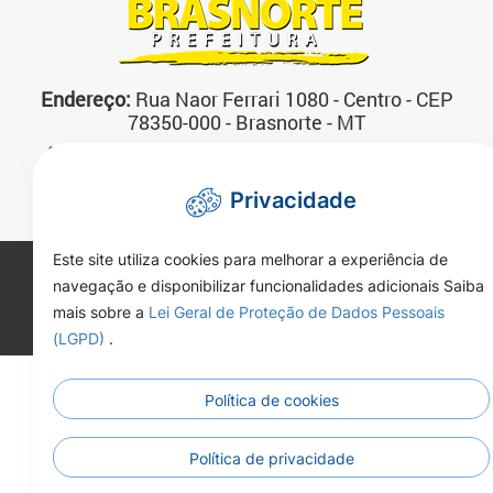
Endereço:
Rua Naor Ferrari 1080 - Centro - CEP
78350-000 - Brasnorte - MT
Atendimento:
07:00 às 13:00 horas Segunda a
Sexta-feira
Privacidade
Telefone:
(66)3592-3200
Este site utiliza cookies para melhorar a experiência de
Copyright 2026. Todos os direitos reservados.
navegação e disponibilizar funcionalidades adicionais Saiba
mais sobre a
Lei Geral de Proteção de Dados Pessoais
(LGPD)
.
Política de cookies
Política de privacidade