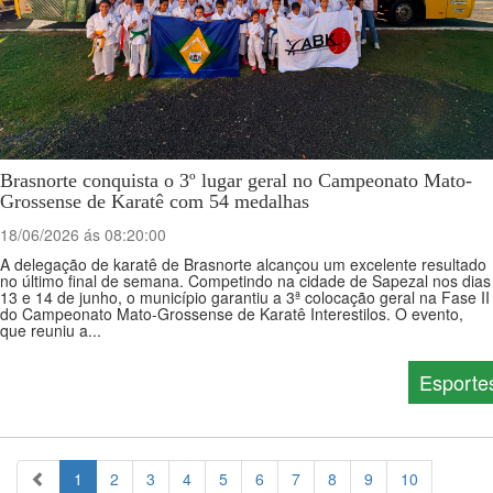
Brasnorte conquista o 3º lugar geral no Campeonato Mato-
Grossense de Karatê com 54 medalhas
18/06/2026 ás 08:20:00
A delegação de karatê de Brasnorte alcançou um excelente resultado
no último final de semana. Competindo na cidade de Sapezal nos dias
13 e 14 de junho, o município garantiu a 3ª colocação geral na Fase II
do Campeonato Mato-Grossense de Karatê Interestilos. O evento,
que reuniu a...
Esporte
1
2
3
4
5
6
7
8
9
10