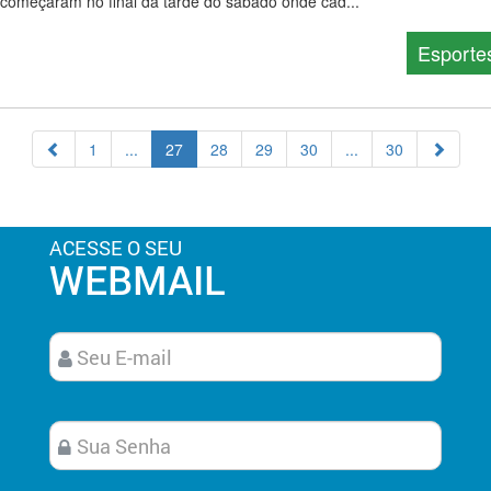
começaram no final da tarde do sábado onde cad...
Esporte
1
...
27
28
29
30
...
30
ACESSE O SEU
WEBMAIL