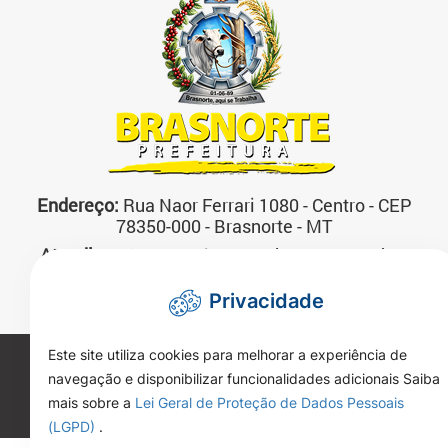
Endereço:
Rua Naor Ferrari 1080 - Centro - CEP
78350-000 - Brasnorte - MT
Atendimento:
07:00 às 13:00 horas Segunda a
Sexta-feira
Privacidade
Telefone:
(66)3592-3200
Este site utiliza cookies para melhorar a experiência de
Copyright 2026. Todos os direitos reservados.
navegação e disponibilizar funcionalidades adicionais Saiba
mais sobre a
Lei Geral de Proteção de Dados Pessoais
(LGPD)
.