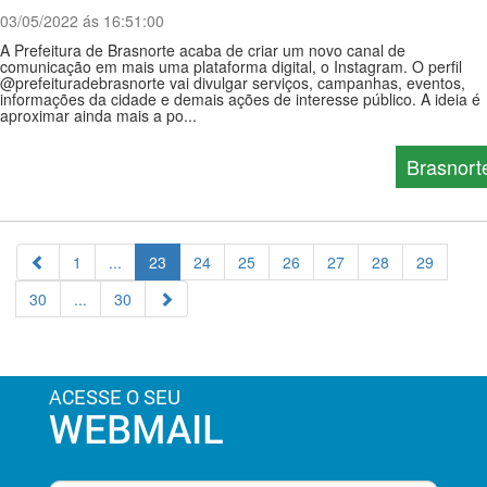
03/05/2022 ás 16:51:00
A Prefeitura de Brasnorte acaba de criar um novo canal de
comunicação em mais uma plataforma digital, o Instagram. O perfil
@prefeituradebrasnorte vai divulgar serviços, campanhas, eventos,
informações da cidade e demais ações de interesse público. A ideia é
aproximar ainda mais a po...
Brasnort
1
...
23
24
25
26
27
28
29
30
...
30
ACESSE O SEU
WEBMAIL