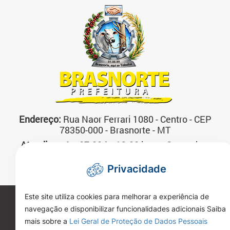
Endereço:
Rua Naor Ferrari 1080 - Centro - CEP
78350-000 - Brasnorte - MT
Atendimento:
07:00 às 13:00 horas Segunda a
Sexta-feira
Privacidade
Telefone:
(66)3592-3200
Este site utiliza cookies para melhorar a experiência de
Copyright 2026. Todos os direitos reservados.
navegação e disponibilizar funcionalidades adicionais Saiba
mais sobre a
Lei Geral de Proteção de Dados Pessoais