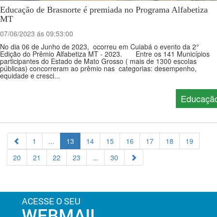
Educação de Brasnorte é premiada no Programa Alfabetiza
MT
07/06/2023 ás 09:53:00
No dia 06 de Junho de 2023, ocorreu em Cuiabá o evento da 2°
Edição do Prêmio Alfabetiza MT - 2023. Entre os 141 Municípios
participantes do Estado de Mato Grosso ( mais de 1300 escolas
públicas) concorreram ao prêmio nas categorias: desempenho,
equidade e cresci...
Educaçã
1
...
13
14
15
16
17
18
19
20
21
22
23
...
30
ACESSE O SEU
WEBMAIL