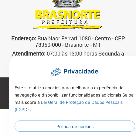
Endereço:
Rua Naor Ferrari 1080 - Centro - CEP
78350-000 - Brasnorte - MT
Atendimento:
07:00 às 13:00 horas Segunda a
Sexta-feira
Telefone:
(66)3592-3200
Privacidade
Copyright 2026. Todos os direitos reservados.
Este site utiliza cookies para melhorar a experiência de
navegação e disponibilizar funcionalidades adicionais Saiba
mais sobre a
Lei Geral de Proteção de Dados Pessoais
(LGPD)
.
Política de cookies