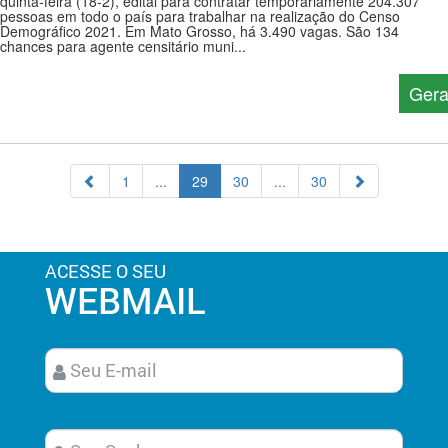
quinta-feira (18-2), edital para contratar temporariamente 204.307
pessoas em todo o país para trabalhar na realização do Censo
Demográfico 2021. Em Mato Grosso, há 3.490 vagas. São 134
chances para agente censitário muni...
Gera
1
...
29
30
...
30
ACESSE O SEU
WEBMAIL