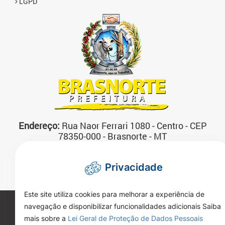
LGPD
Endereço:
Rua Naor Ferrari 1080 - Centro - CEP
78350-000 - Brasnorte - MT
Atendimento:
07:00 às 13:00 horas Segunda a
Sexta-feira
Privacidade
Telefone:
(66)3592-3200
Este site utiliza cookies para melhorar a experiência de
navegação e disponibilizar funcionalidades adicionais Saiba
Copyright 2026. Todos os direitos reservados.
mais sobre a
Lei Geral de Proteção de Dados Pessoais