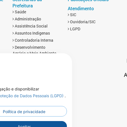
Prefeitura
Atendimento
Saúde
SIC
Administração
Ouvidoria/SIC
Assistência Social
LGPD
Assuntos Indigenas
Controladoria Interna
Desenvolvimento
Agrário e Meio Ambiente
Educação
Esporte
A
Finanças
s
Gabinete
Infraestrutura
gação e disponibilizar
Planejamento, Turismo e
Proteção de Dados Pessoais (LGPD)
.
Cultura
Política de privacidade
Aceitar