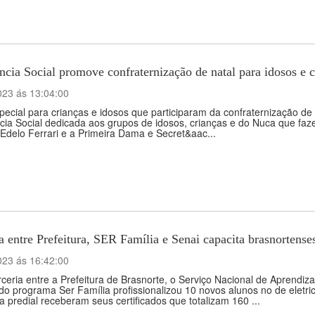
ncia Social promove confraternização de natal para idosos e 
023 ás 13:04:00
pecial para crianças e idosos que participaram da confraternização de
cia Social dedicada aos grupos de idosos, crianças e do Nuca que faz
 Edelo Ferrari e a Primeira Dama e Secret&aac...
a entre Prefeitura, SER Família e Senai capacita brasnortenses
023 ás 16:42:00
eria entre a Prefeitura de Brasnorte, o Serviço Nacional de Aprendi
do programa Ser Família profissionalizou 10 novos alunos no de eletrici
sta predial receberam seus certificados que totalizam 160 ...