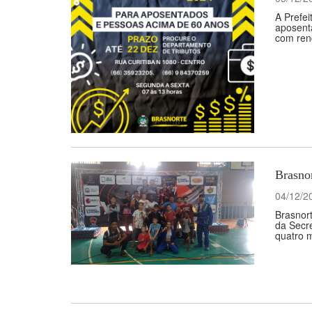
A Prefei
aposent
com rend
Brasnor
04/12/2
Brasnor
da Secre
quatro m