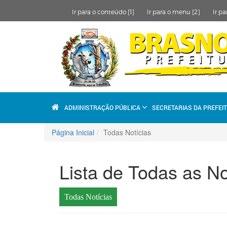
Ir para o conteúdo [1]
Ir para o menu [2]
Ir pa
ADMINISTRAÇÃO PÚBLICA
SECRETARIAS DA PREFEI
Página Inicial
Todas Notícias
Lista de Todas as No
Todas Notícias