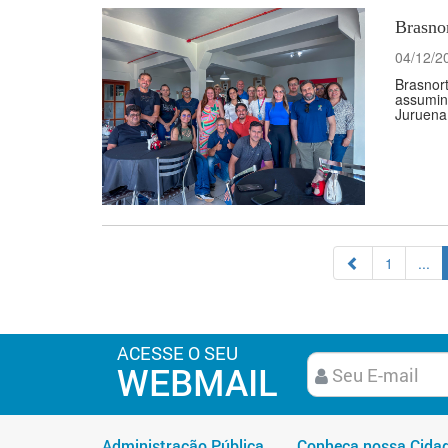
Brasno
04/12/2
Brasnort
assumin
Juruena.
1
...
ACESSE O SEU
WEBMAIL
Administração Pública
Conheça nossa Cida