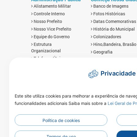
Alistamento Militar
Banco de Imagens
Controle Interno
Fotos Históricas
Nosso Prefeito
Datas Comemorativas
Nosso Vice Prefeito
História do Municipal
Equipe do Governo
Colonizadores
Estrutura
Hino,Bandeira, Brasão
Organizacional
Geografia
Telefones Úteis
Economia
Links Úteis
Mapa da Cidade
Privacidade
Prefis
Redes Sociais
Obras
Brasnorte em Número
Mapa da Cidade
Imprensa
Este site utiliza cookies para melhorar a experiência de nave
Notícias
funcionalidades adicionais Saiba mais sobre a
Lei Geral de 
Galeria de Vídeos
Galeria de Áudios
Galeria de Fotos
Política de cookies
Enquetes
Termos de uso