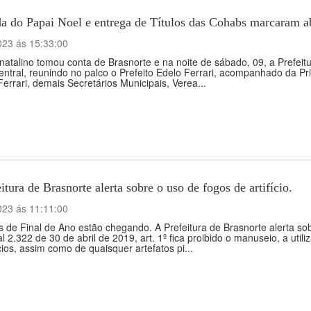
a do Papai Noel e entrega de Títulos das Cohabs marcaram ab
023 ás 15:33:00
natalino tomou conta de Brasnorte e na noite de sábado, 09, a Prefeitu
ntral, reunindo no palco o Prefeito Edelo Ferrari, acompanhado da Pri
errari, demais Secretários Municipais, Verea...
itura de Brasnorte alerta sobre o uso de fogos de artifício.
023 ás 11:11:00
s de Final de Ano estão chegando. A Prefeitura de Brasnorte alerta sob
l 2.322 de 30 de abril de 2019, art. 1º fica proibido o manuseio, a uti
ícios, assim como de quaisquer artefatos pi...