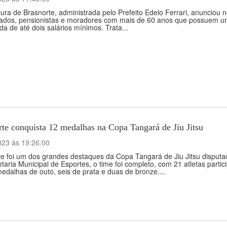
tura de Brasnorte, administrada pelo Prefeito Edelo Ferrari, anunciou n
ados, pensionistas e moradores com mais de 60 anos que possuem um 
a de até dois salários mínimos. Trata...
te conquista 12 medalhas na Copa Tangará de Jiu Jitsu
023 ás 19:26:00
te foi um dos grandes destaques da Copa Tangará de Jiu Jitsu disput
taria Municipal de Esportes, o time foi completo, com 21 atletas parti
edalhas de outo, seis de prata e duas de bronze....