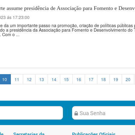
rte assume presidência de Associação para Fomento e Desenv
023 ás 17:23:00
e da um importante passo na promoção, criação de políticas públicas 
do a presidência da Associação para Fomento e Desenvolvimento do Tu
 Com o ...
10
11
12
13
14
15
16
17
18
19
20
de
Secretarias da
Publicações Oficiais