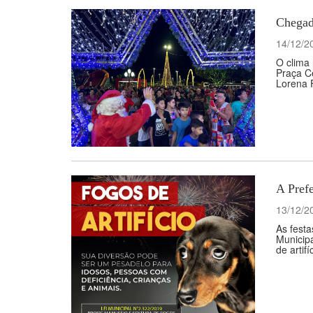
Chegad
14/12/2
O clima 
Praça Ce
Lorena F
A Prefe
13/12/2
As festa
Municipa
de artif