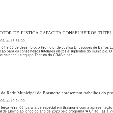
TOR DE JUSTIÇA CAPACITA CONSELHEIROS TUTEL
023 ás 13:36:00
 04 e 05 de dezembro, o Promotor de Justiça Dr Jacques de Barros Lop
ção para os conselheiros tutelares eleitos e suplentes do município.
se estendeu a equipe Técnica do CRAS e par...
 da Rede Municipal de Brasnorte apresentam trabalhos do pr
023 ás 10:54:00
 terça-feira, 05, para lá de especial em Brasnorte com a apresentaçã
l de Ensino ao longo do ano de 2023 pelo programa ‘A União Faz a Vida