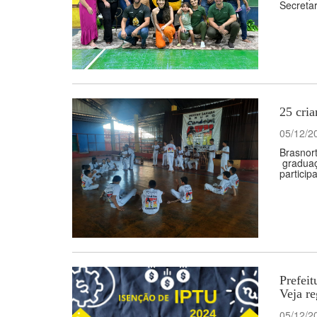
Secretar
25 cria
05/12/2
Brasnort
graduaçõ
participa
Prefeit
Veja re
05/12/2