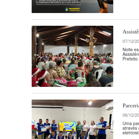
Assistê
07/12/2
Noite es
Assistên
Prefeito
Parceri
06/12/2
Uma parc
através 
eletrici