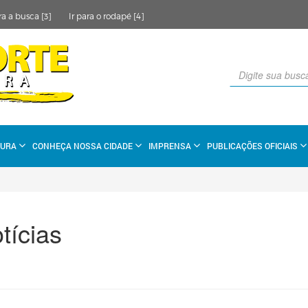
ra a busca [3]
Ir para o rodapé [4]
TURA
CONHEÇA NOSSA CIDADE
IMPRENSA
PUBLICAÇÕES OFICIAIS
tícias