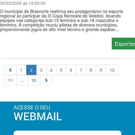
30/03/2026 ás 12:55:00
O município de Brasnorte reafirma seu protagonismo no esporte
regional ao participar da III Copa Noroeste de Voleibol, levando
equipes nas categorias sub-15 feminino e sub-18 masculino e
feminino. A competição reuniu atletas de diversos municípios,
proporcionando jogos de alto nível técnico e grande esp&iac...
Esporte
1
2
3
4
5
6
7
8
9
10
11
...
30
ACESSE O SEU
WEBMAIL