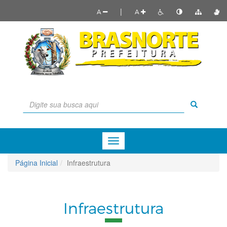
|
A
A
Menu
de
Navegação
Página Inicial
Infraestrutura
Infraestrutura