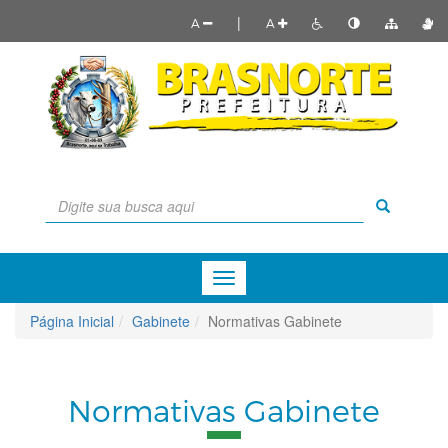
|
A
A
Menu
de
Navegação
Página Inicial
Gabinete
Normativas Gabinete
Normativas Gabinete