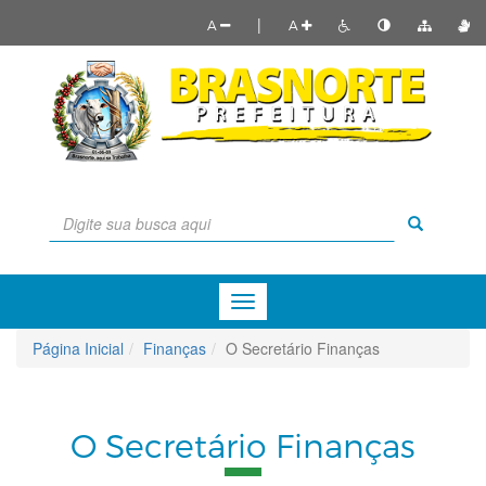
|
A
A
Menu
de
Navegação
Página Inicial
Finanças
O Secretário Finanças
O Secretário Finanças