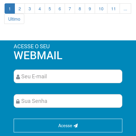
1
2
3
4
5
6
7
8
9
10
11
...
Ultimo
ACESSE O SEU
WEBMAIL
Acesse