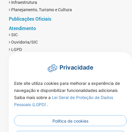
Infraestrutura
Planejamento, Turismo e Cultura
Publicações Oficiais
Atendimento
SIC
Ouvidoria/SIC
LGPD
Privacidade
Este site utiliza cookies para melhorar a experiência de
navegação e disponibilizar funcionalidades adicionais
Saiba mais sobre a
Lei Geral de Proteção de Dados
Pessoais (LGPD)
.
Política de cookies
Rua Naor Ferrari 1080 - Centro - CEP
Endereço:
78350-000 - Brasnorte - MT