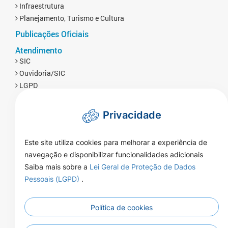
Infraestrutura
Planejamento, Turismo e Cultura
Publicações Oficiais
Atendimento
SIC
Ouvidoria/SIC
LGPD
Privacidade
Este site utiliza cookies para melhorar a experiência de
navegação e disponibilizar funcionalidades adicionais
Saiba mais sobre a
Lei Geral de Proteção de Dados
Pessoais (LGPD)
.
Política de cookies
Rua Naor Ferrari 1080 - Centro - CEP
Endereço:
78350-000 - Brasnorte - MT