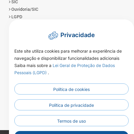
SIC
Ouvidoria/SIC
LGPD
Privacidade
Este site utiliza cookies para melhorar a experiência de
navegação e disponibilizar funcionalidades adicionais
Saiba mais sobre a
Lei Geral de Proteção de Dados
Pessoais (LGPD)
.
Política de cookies
Rua Naor Ferrari 1080 - Centro - CEP
Endereço:
78350-000 - Brasnorte - MT
07:00 às 13:00 horas Segunda a
Política de privacidade
Atendimento:
Sexta-feira
(66)3592-3200
Telefone:
Termos de uso