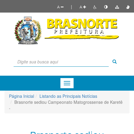
|
A
A
Menu
de
Navegação
Página Inicial
Listando as Principais Notícias
Brasnorte sediou Campeonato Matogrossense de Karetê
-