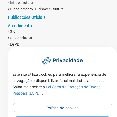
Infraestrutura
Planejamento, Turismo e Cultura
Publicações Oficiais
Atendimento
SIC
Ouvidoria/SIC
LGPD
Privacidade
Este site utiliza cookies para melhorar a experiência de
navegação e disponibilizar funcionalidades adicionais
Saiba mais sobre a
Lei Geral de Proteção de Dados
Pessoais (LGPD)
.
Política de cookies
Rua Naor Ferrari 1080 - Centro - CEP
Endereço:
78350-000 - Brasnorte - MT