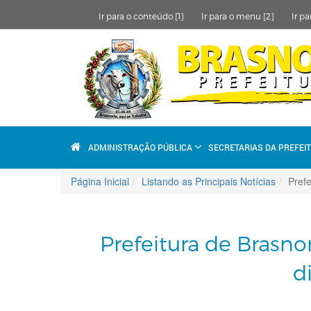
Ir para o conteúdo [1]
Ir para o menu [2]
Ir pa
ADMINISTRAÇÃO PÚBLICA
SECRETARIAS DA PREFEI
Página Inicial
Listando as Principais Notícias
Prefe
Prefeitura de Brasnor
d