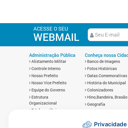
ACESSE O SEU
WEBMAIL
Administração Pública
Conheça nossa Cida
Alistamento Militar
Banco de Imagens
Controle Interno
Fotos Históricas
Nosso Prefeito
Datas Comemorativas
Nosso Vice Prefeito
História do Municipal
Equipe do Governo
Colonizadores
Estrutura
Hino,Bandeira, Brasão
Organizacional
Geografia
Telefones Úteis
Economia
Links Úteis
Mapa da Cidade
Privacidade
Prefis
Redes Sociais