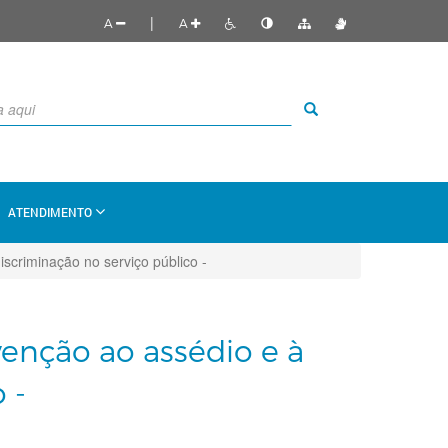
|
A
A
ATENDIMENTO
iscriminação no serviço público -
evenção ao assédio e à
 -