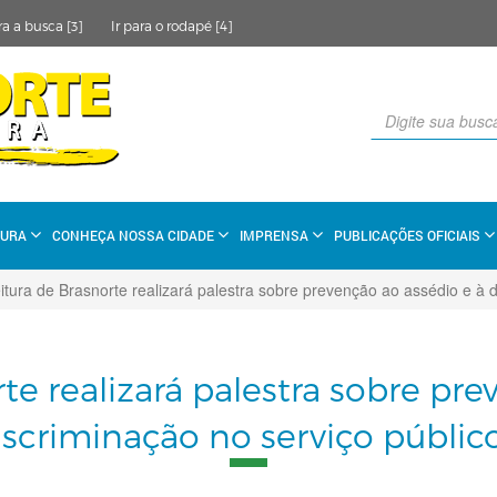
ra a busca [3]
Ir para o rodapé [4]
TURA
CONHEÇA NOSSA CIDADE
IMPRENSA
PUBLICAÇÕES OFICIAIS
itura de Brasnorte realizará palestra sobre prevenção ao assédio e à d
te realizará palestra sobre pr
iscriminação no serviço público