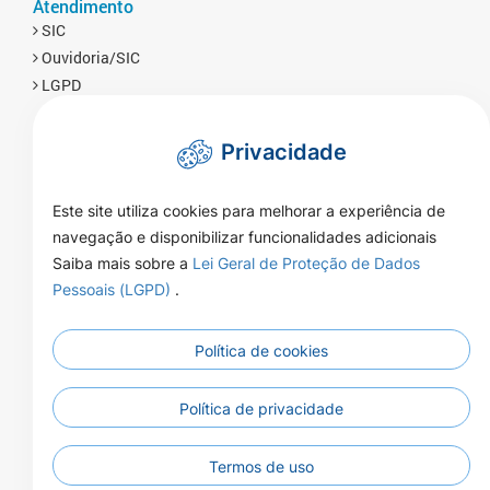
Atendimento
SIC
Ouvidoria/SIC
LGPD
Privacidade
Este site utiliza cookies para melhorar a experiência de
navegação e disponibilizar funcionalidades adicionais
Saiba mais sobre a
Lei Geral de Proteção de Dados
Pessoais (LGPD)
.
Política de cookies
Rua Naor Ferrari 1080 - Centro - CEP
Endereço:
78350-000 - Brasnorte - MT
07:00 às 13:00 horas Segunda a
Política de privacidade
Atendimento:
Sexta-feira
(66)3592-3200
Telefone:
Termos de uso