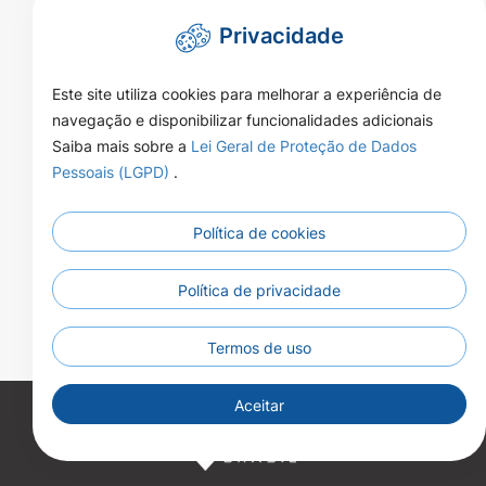
Privacidade
Este site utiliza cookies para melhorar a experiência de
navegação e disponibilizar funcionalidades adicionais
Saiba mais sobre a
Lei Geral de Proteção de Dados
Pessoais (LGPD)
.
Política de cookies
Rua Naor Ferrari 1080 - Centro - CEP
Endereço:
78350-000 - Brasnorte - MT
07:00 às 13:00 horas Segunda a
Política de privacidade
Atendimento:
Sexta-feira
(66)3592-3200
Telefone:
Termos de uso
Aceitar
Copyright 2026. Todos os direitos reservados.