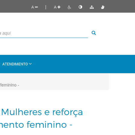
|
A
A
ATENDIMENTO
feminino -
s Mulheres e reforça
ento feminino -