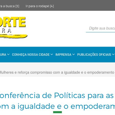
ra a busca [3]
Ir para o rodapé [4]
TURA
CONHEÇA NOSSA CIDADE
IMPRENSA
PUBLICAÇÕES OFICIAIS
s Mulheres e reforça compromisso com a igualdade e o empoderamento 
onferência de Políticas para a
m a igualdade e o empoderam