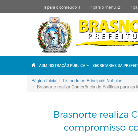
Ir para o conteúdo [1]
Ir para o menu [2]
Ir pa
ADMINISTRAÇÃO PÚBLICA
SECRETARIAS DA PREFEI
Página Inicial
Listando as Principais Notícias
Brasnorte realiza Conferência de Políticas para a
Brasnorte realiza C
compromisso co