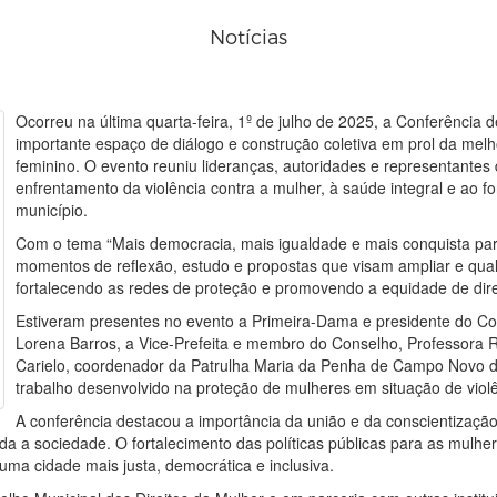
Notícias
Ocorreu na última quarta-feira, 1º de julho de 2025, a Conferência 
importante espaço de diálogo e construção coletiva em prol da melho
feminino. O evento reuniu lideranças, autoridades e representantes 
enfrentamento da violência contra a mulher, à saúde integral e ao
município.
Com o tema “Mais democracia, mais igualdade e mais conquista par
momentos de reflexão, estudo e propostas que visam ampliar e qual
fortalecendo as redes de proteção e promovendo a equidade de dire
Estiveram presentes no evento a Primeira-Dama e presidente do Con
Lorena Barros, a Vice-Prefeita e membro do Conselho, Professora R
Carielo, coordenador da Patrulha Maria da Penha de Campo Novo do
trabalho desenvolvido na proteção de mulheres em situação de violê
A conferência destacou a importância da união e da conscientizaçã
a a sociedade. O fortalecimento das políticas públicas para as mulher
ma cidade mais justa, democrática e inclusiva.