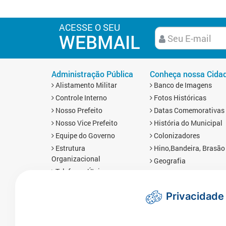
ACESSE O SEU
WEBMAIL
Administração Pública
Conheça nossa Cida
Alistamento Militar
Banco de Imagens
Controle Interno
Fotos Históricas
Nosso Prefeito
Datas Comemorativas
Nosso Vice Prefeito
História do Municipal
Equipe do Governo
Colonizadores
Estrutura
Hino,Bandeira, Brasão
Organizacional
Geografia
Telefones Úteis
Economia
Links Úteis
Mapa da Cidade
Privacidade
Prefis
Redes Sociais
Obras
Brasnorte em Número
Mapa da Cidade
Imprensa