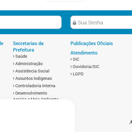
de
Secretarias da
Publicações Oficiais
Prefeitura
Atendimento
Saúde
SIC
Administração
Ouvidoria/SIC
Assistência Social
LGPD
Assuntos Indigenas
Controladoria Interna
Desenvolvimento
Agrário e Meio Ambiente
Educação
Esporte
Finanças
A
s
Gabinete