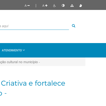
|
A
A
ATENDIMENTO
ção cultural no município -
riativa e fortalece
 -