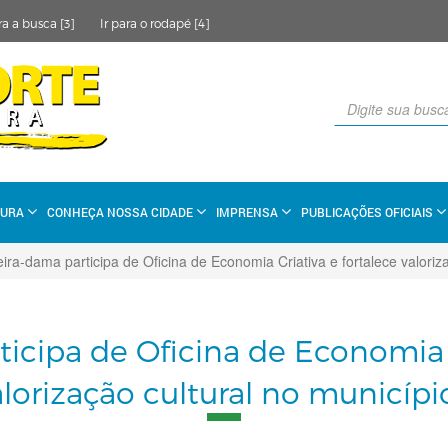
ra a busca [3]
Ir para o rodapé [4]
TURA
CONHEÇA NOSSA CIDADE
IMPRENSA
PUBLICAÇÕES OFICIAIS
ira-dama participa de Oficina de Economia Criativa e fortalece valoriza
icipa de Oficina de Economia C
alorização cultural no município