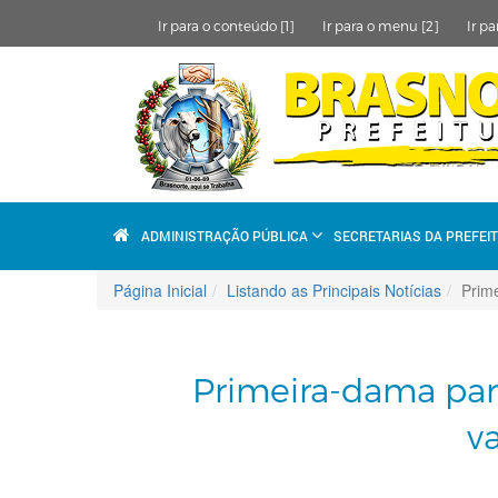
Ir para o conteúdo [1]
Ir para o menu [2]
Ir pa
ADMINISTRAÇÃO PÚBLICA
SECRETARIAS DA PREFEI
Página Inicial
Listando as Principais Notícias
Prime
Primeira-dama part
v