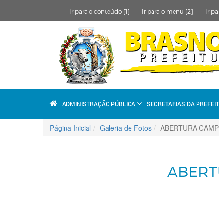
Ir para o conteúdo [1]
Ir para o menu [2]
Ir pa
ADMINISTRAÇÃO PÚBLICA
SECRETARIAS DA PREFEI
Página Inicial
Galeria de Fotos
ABERTURA CAMP
ABERT