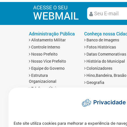
ACESSE O SEU
WEBMAIL
Administração Pública
Conheça nossa Cida
Alistamento Militar
Banco de Imagens
Controle Interno
Fotos Históricas
Nosso Prefeito
Datas Comemorativas
Nosso Vice Prefeito
História do Municipal
Equipe do Governo
Colonizadores
Estrutura
Hino,Bandeira, Brasão
Organizacional
Geografia
Telefones Úteis
Economia
Links Úteis
Mapa da Cidade
Privacidade
Prefis
Redes Sociais
Obras
Brasnorte em Número
Mapa da Cidade
Imprensa
Este site utiliza cookies para melhorar a experiência de nave
Notícias