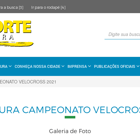
ra a busca [3]
Ir para o rodapé [4]
TURA
CONHEÇA NOSSA CIDADE
IMPRENSA
PUBLICAÇÕES OFICIAIS
EONATO VELOCROSS 2021
URA CAMPEONATO VELOCROS
Galeria de Foto