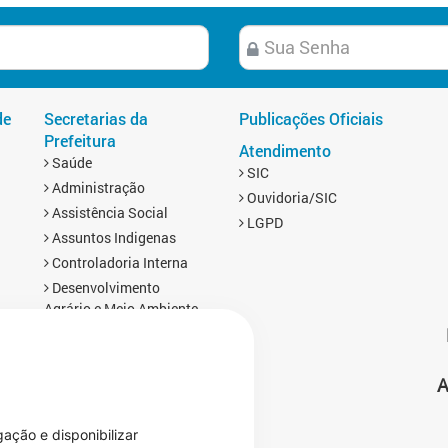
de
Secretarias da
Publicações Oficiais
Prefeitura
Atendimento
Saúde
SIC
Administração
Ouvidoria/SIC
Assistência Social
LGPD
Assuntos Indigenas
Controladoria Interna
Desenvolvimento
Agrário e Meio Ambiente
Educação
Esporte
A
Finanças
s
Gabinete
Infraestrutura
gação e disponibilizar