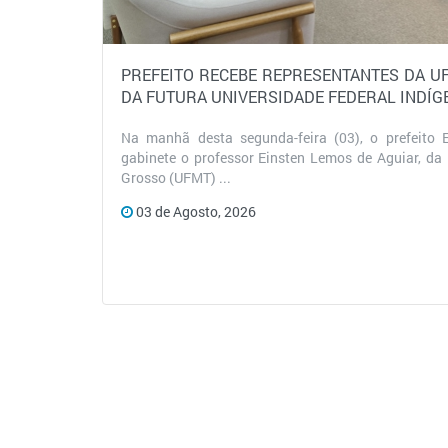
Prefeitura de Brasnorte realiza Audiência Púb
de Diretrizes Orçamentárias
A Prefeitura Municipal de Brasnorte realizou, na ma
10h, no plenário da Câmara Municipal de Vereadores,
24 de Julho, 2026