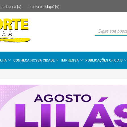
ra a busca [3]
Ir para o rodapé [4]
TURA
CONHEÇA NOSSA CIDADE
IMPRENSA
PUBLICAÇÕES OFICIAIS