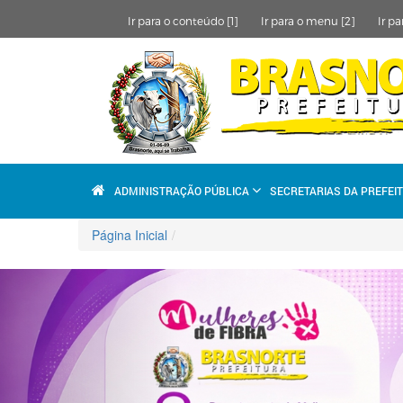
Ir para o conteúdo [1]
Ir para o menu [2]
Ir pa
ADMINISTRAÇÃO PÚBLICA
SECRETARIAS DA PREFEI
Página Inicial
Anterior