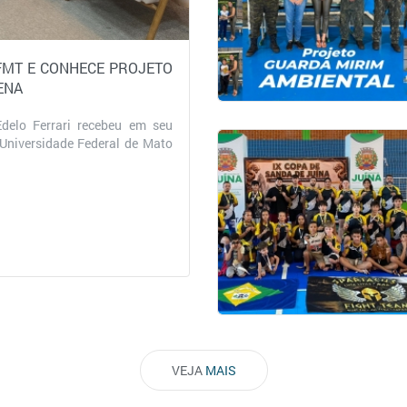
lica para elaboração da Lei
nhã desta sexta-feira (24), às
 a Audiê...
VEJA
MAIS