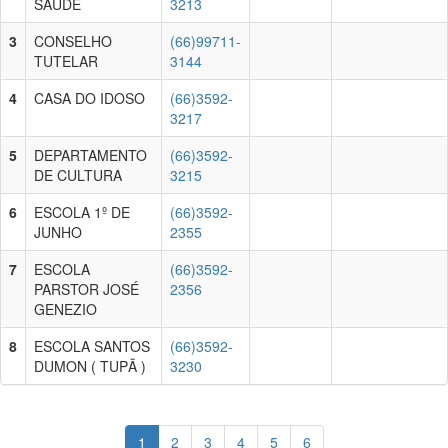
SAUDE
3213
3
CONSELHO
(66)99711-
TUTELAR
3144
4
CASA DO IDOSO
(66)3592-
3217
5
DEPARTAMENTO
(66)3592-
DE CULTURA
3215
6
ESCOLA 1º DE
(66)3592-
JUNHO
2355
7
ESCOLA
(66)3592-
PARSTOR JOSÉ
2356
GENEZIO
8
ESCOLA SANTOS
(66)3592-
DUMON ( TUPÃ )
3230
1
2
3
4
5
6