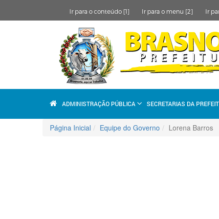
Ir para o conteúdo [1]
Ir para o menu [2]
Ir pa
ADMINISTRAÇÃO PÚBLICA
SECRETARIAS DA PREFEI
Página Inicial
Equipe do Governo
Lorena Barros