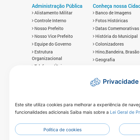
Administração Pública
Conheça nossa Cida
Alistamento Militar
Banco de Imagens
Controle Interno
Fotos Históricas
Nosso Prefeito
Datas Comemorativas
Nosso Vice Prefeito
História do Municipal
Equipe do Governo
Colonizadores
Estrutura
Hino,Bandeira, Brasão
Organizacional
Geografia
Telefones Úteis
Economia
Links Úteis
Mapa da Cidade
Privacidade
Prefis
Redes Sociais
Obras
Brasnorte em Número
Mapa da Cidade
Imprensa
Este site utiliza cookies para melhorar a experiência de nave
Notícias
funcionalidades adicionais Saiba mais sobre a
Lei Geral de 
Galeria de Vídeos
Galeria de Áudios
Galeria de Fotos
Política de cookies
Enquetes