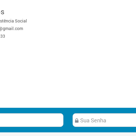
os
istência Social
e@gmail.com
833