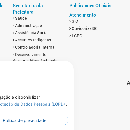
de
Secretarias da
Publicações Oficiais
Prefeitura
Atendimento
Saúde
SIC
Administração
Ouvidoria/SIC
Assistência Social
LGPD
Assuntos Indigenas
Controladoria Interna
Desenvolvimento
Agrário e Meio Ambiente
Educação
Esporte
A
Finanças
s
Gabinete
Infraestrutura
gação e disponibilizar
Planejamento, Turismo e
Proteção de Dados Pessoais (LGPD)
.
Cultura
Política de privacidade