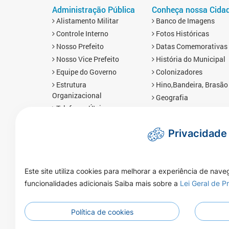
Administração Pública
Conheça nossa Cida
Alistamento Militar
Banco de Imagens
Controle Interno
Fotos Históricas
Nosso Prefeito
Datas Comemorativas
Nosso Vice Prefeito
História do Municipal
Equipe do Governo
Colonizadores
Estrutura
Hino,Bandeira, Brasão
Organizacional
Geografia
Telefones Úteis
Economia
Links Úteis
Mapa da Cidade
Privacidade
Prefis
Redes Sociais
Obras
Brasnorte em Número
Mapa da Cidade
Imprensa
Este site utiliza cookies para melhorar a experiência de nave
Notícias
funcionalidades adicionais Saiba mais sobre a
Lei Geral de 
Galeria de Vídeos
Galeria de Áudios
Galeria de Fotos
Política de cookies
Enquetes