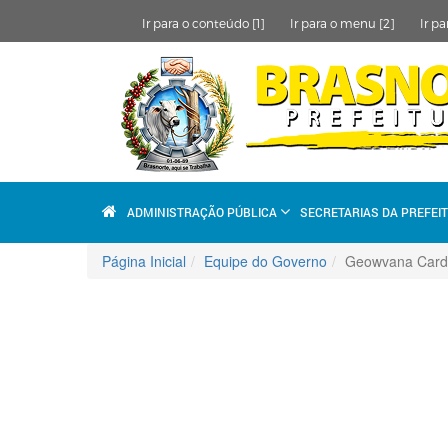
Ir para o conteúdo [1]
Ir para o menu [2]
Ir pa
ADMINISTRAÇÃO PÚBLICA
SECRETARIAS DA PREFEI
Página Inicial
Equipe do Governo
Geowvana Card