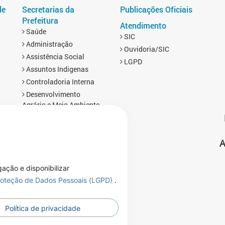
de
Secretarias da
Publicações Oficiais
Prefeitura
Atendimento
Saúde
SIC
Administração
Ouvidoria/SIC
Assistência Social
LGPD
Assuntos Indigenas
Controladoria Interna
Desenvolvimento
Agrário e Meio Ambiente
Educação
Esporte
A
Finanças
s
Gabinete
Infraestrutura
gação e disponibilizar
Planejamento, Turismo e
Proteção de Dados Pessoais (LGPD)
.
Cultura
Política de privacidade