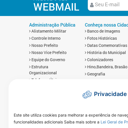
WEBMAIL
Administração Pública
Conheça nossa Cida
Alistamento Militar
Banco de Imagens
Controle Interno
Fotos Históricas
Nosso Prefeito
Datas Comemorativas
Nosso Vice Prefeito
História do Municipal
Equipe do Governo
Colonizadores
Estrutura
Hino,Bandeira, Brasão
Organizacional
Geografia
Telefones Úteis
Economia
Links Úteis
Mapa da Cidade
Privacidade
Prefis
Redes Sociais
Obras
Brasnorte em Número
Mapa da Cidade
Imprensa
Este site utiliza cookies para melhorar a experiência de nave
Notícias
funcionalidades adicionais Saiba mais sobre a
Lei Geral de 
Galeria de Vídeos