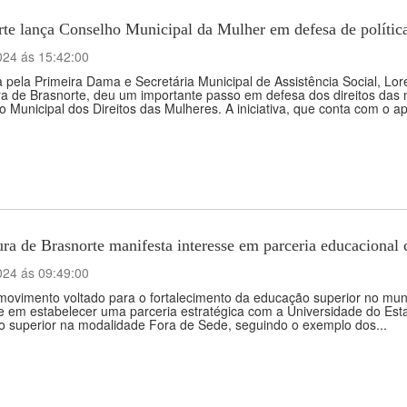
te lança Conselho Municipal da Mulher em defesa de política
024 ás 15:42:00
 pela Primeira Dama e Secretária Municipal de Assistência Social, Lore
ura de Brasnorte, deu um importante passo em defesa dos direitos da
 Municipal dos Direitos das Mulheres. A iniciativa, que conta com o ap
tura de Brasnorte manifesta interesse em parceria educacio
024 ás 09:49:00
vimento voltado para o fortalecimento da educação superior no munic
se em estabelecer uma parceria estratégica com a Universidade do Es
o superior na modalidade Fora de Sede, seguindo o exemplo dos...