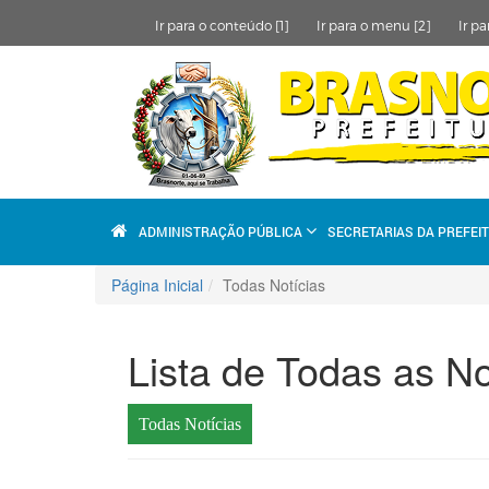
Ir para o conteúdo [1]
Ir para o menu [2]
Ir pa
ADMINISTRAÇÃO PÚBLICA
SECRETARIAS DA PREFEI
Página Inicial
Todas Notícias
Lista de Todas as No
Todas Notícias