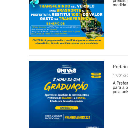
prefeitu
medida f
Prefeit
17/01/2
A Prefei
para a p
pela uni