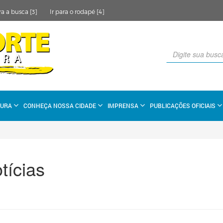
ra a busca [3]
Ir para o rodapé [4]
TURA
CONHEÇA NOSSA CIDADE
IMPRENSA
PUBLICAÇÕES OFICIAIS
tícias