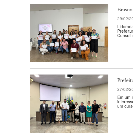
Brasnor
29/02/2
Liderada
Prefeit
Conselho
Prefei
27/02/2
Em um mo
interes
um curs