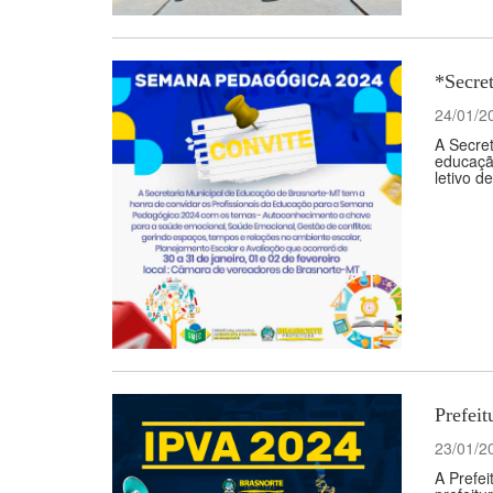
*Secre
24/01/2
A Secret
educaçã
letivo d
Prefeit
23/01/2
A Prefei