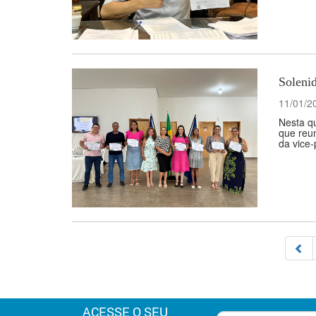
Solenid
11/01/2
Nesta qu
que reun
da vice-
ACESSE O SEU