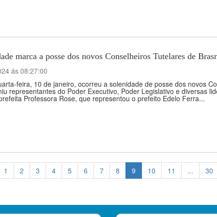
ade marca a posse dos novos Conselheiros Tutelares de Bras
024 ás 08:27:00
arta-feira, 10 de janeiro, ocorreu a solenidade de posse dos novos C
iu representantes do Poder Executivo, Poder Legislativo e diversas li
prefeita Professora Rose, que representou o prefeito Edelo Ferra...
1
2
3
4
5
6
7
8
9
10
11
...
30