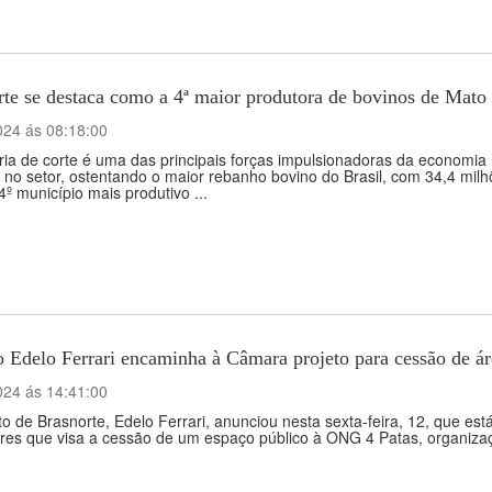
rte se destaca como a 4ª maior produtora de bovinos de Mato
024 ás 08:18:00
ia de corte é uma das principais forças impulsionadoras da economia
 no setor, ostentando o maior rebanho bovino do Brasil, com 34,4 mil
º município mais produtivo ...
o Edelo Ferrari encaminha à Câmara projeto para cessão de á
024 ás 14:41:00
to de Brasnorte, Edelo Ferrari, anunciou nesta sexta-feira, 12, que e
res que visa a cessão de um espaço público à ONG 4 Patas, organizaç