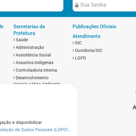
de
Secretarias da
Publicações Oficiais
Prefeitura
Atendimento
Saúde
SIC
Administração
Ouvidoria/SIC
Assistência Social
LGPD
Assuntos Indigenas
Controladoria Interna
Desenvolvimento
Agrário e Meio Ambiente
Educação
Esporte
A
Finanças
s
Gabinete
Infraestrutura
gação e disponibilizar
Planejamento, Turismo e
Proteção de Dados Pessoais (LGPD)
.
Cultura