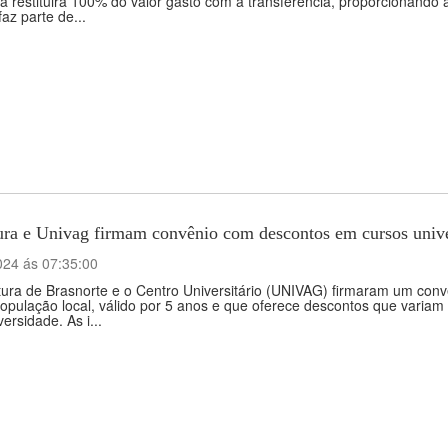
ra restituirá 100% do valor gasto com a transferência, proporcionando a
az parte de...
ura e Univag firmam convênio com descontos em cursos unive
024 ás 07:35:00
tura de Brasnorte e o Centro Universitário (UNIVAG) firmaram um convê
opulação local, válido por 5 anos e que oferece descontos que varia
versidade. As i...