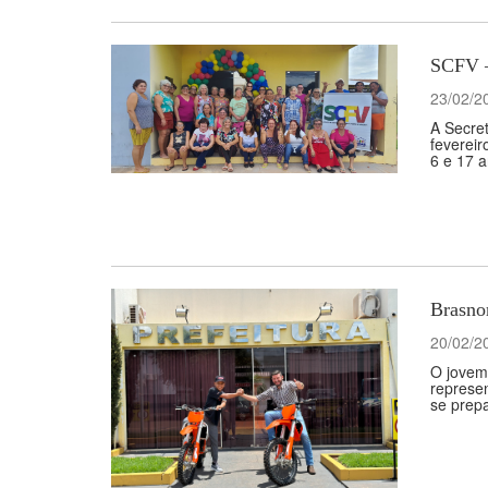
SCFV –
23/02/2
A Secret
fevereir
6 e 17 a
Brasnor
20/02/2
O jovem 
represe
se prepa