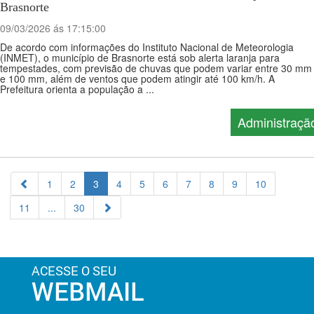
Brasnorte
09/03/2026 ás 17:15:00
De acordo com informações do Instituto Nacional de Meteorologia
(INMET), o município de Brasnorte está sob alerta laranja para
tempestades, com previsão de chuvas que podem variar entre 30 mm
e 100 mm, além de ventos que podem atingir até 100 km/h. A
Prefeitura orienta a população a ...
Administraçã
1
2
3
4
5
6
7
8
9
10
11
...
30
ACESSE O SEU
WEBMAIL