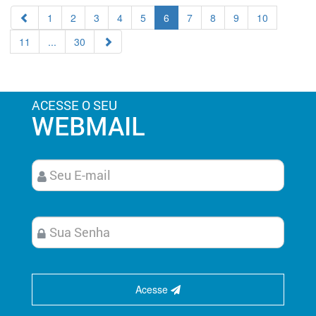
1
2
3
4
5
6
7
8
9
10
11
...
30
ACESSE O SEU
WEBMAIL
Acesse