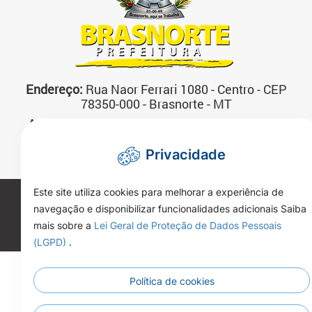
Endereço:
Rua Naor Ferrari 1080 - Centro - CEP
78350-000 - Brasnorte - MT
Atendimento:
07:00 às 13:00 horas Segunda a
Sexta-feira
Privacidade
Telefone:
(66)3592-3200
Este site utiliza cookies para melhorar a experiência de
Copyright 2026. Todos os direitos reservados.
navegação e disponibilizar funcionalidades adicionais Saiba
mais sobre a
Lei Geral de Proteção de Dados Pessoais
(LGPD)
.
Política de cookies