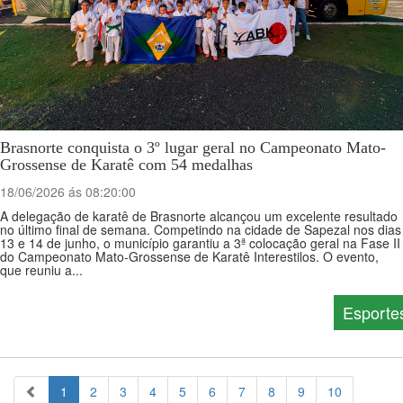
Brasnorte conquista o 3º lugar geral no Campeonato Mato-
Grossense de Karatê com 54 medalhas
18/06/2026 ás 08:20:00
A delegação de karatê de Brasnorte alcançou um excelente resultado
no último final de semana. Competindo na cidade de Sapezal nos dias
13 e 14 de junho, o município garantiu a 3ª colocação geral na Fase II
do Campeonato Mato-Grossense de Karatê Interestilos. O evento,
que reuniu a...
Esporte
1
2
3
4
5
6
7
8
9
10