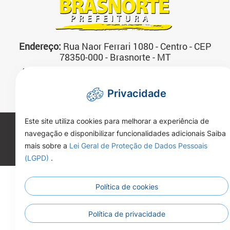
Endereço:
Rua Naor Ferrari 1080 - Centro - CEP
78350-000 - Brasnorte - MT
Atendimento:
07:00 às 13:00 horas Segunda a
Sexta-feira
Privacidade
Telefone:
(66)3592-3200
Este site utiliza cookies para melhorar a experiência de
Copyright 2026. Todos os direitos reservados.
navegação e disponibilizar funcionalidades adicionais Saiba
mais sobre a
Lei Geral de Proteção de Dados Pessoais
(LGPD)
.
Política de cookies
Política de privacidade