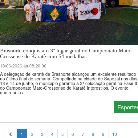
Brasnorte conquista o 3º lugar geral no Campeonato Mato-
Grossense de Karatê com 54 medalhas
18/06/2026 ás 08:20:00
A delegação de karatê de Brasnorte alcançou um excelente resultado
no último final de semana. Competindo na cidade de Sapezal nos dias
13 e 14 de junho, o município garantiu a 3ª colocação geral na Fase II
do Campeonato Mato-Grossense de Karatê Interestilos. O evento,
que reuniu a...
Esporte
1
2
3
4
5
6
7
8
9
10