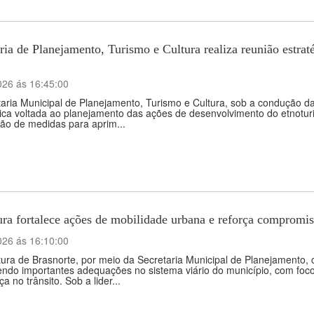
ria de Planejamento, Turismo e Cultura realiza reunião estra
026 ás 16:45:00
aria Municipal de Planejamento, Turismo e Cultura, sob a condução da
gica voltada ao planejamento das ações de desenvolvimento do etnotu
ção de medidas para aprim...
ura fortalece ações de mobilidade urbana e reforça compromi
026 ás 16:10:00
tura de Brasnorte, por meio da Secretaria Municipal de Planejamento,
do importantes adequações no sistema viário do município, com foco n
a no trânsito. Sob a lider...