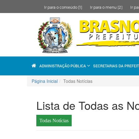
Ir para o conteúdo [1]
Ir para o menu [2]
Ir pa
ADMINISTRAÇÃO PÚBLICA
SECRETARIAS DA PREFEI
Página Inicial
Todas Notícias
Lista de Todas as No
Todas Notícias