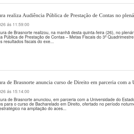
ura realiza Audiência Pública de Prestação de Contas no ple
026 ás 11:59:00
tura de Brasnorte realizou, na manhã desta quinta-feira (26), no plen
a Pública de Prestação de Contas – Metas Fiscais do 3º Quadrimestre
os resultados fiscais do exe...
ura de Brasnorte anuncia curso de Direito em parceria com a
026 ás 15:14:00
itura de Brasnorte anunciou, em parceria com a Universidade do Esta
es para o curso de Bacharelado em Direito, ofertado no período noturno
stratégico na ampliação do aces...