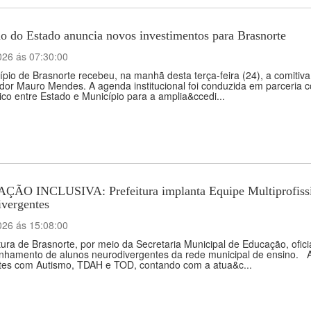
o do Estado anuncia novos investimentos para Brasnorte
026 ás 07:30:00
pio de Brasnorte recebeu, na manhã desta terça-feira (24), a comitiva
or Mauro Mendes. A agenda institucional foi conduzida em parceria co
ico entre Estado e Município para a amplia&ccedi...
ÃO INCLUSIVA: Prefeitura implanta Equipe Multiprofission
ivergentes
026 ás 15:08:00
tura de Brasnorte, por meio da Secretaria Municipal de Educação, oficia
amento de alunos neurodivergentes da rede municipal de ensino. A in
tes com Autismo, TDAH e TOD, contando com a atua&c...