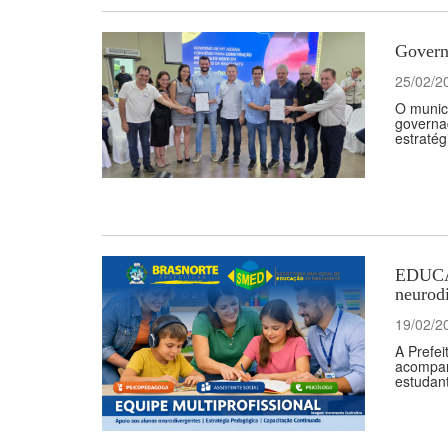
Govern
25/02/2
O municí
governad
estratég
EDUCAÇ
neurod
19/02/2
A Prefei
acompanh
estudan