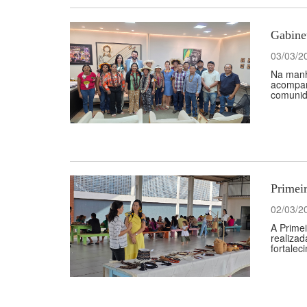
Gabinet
03/03/2
Na manhã
acompan
comunida
Primeir
02/03/2
A Primei
realizad
fortalec