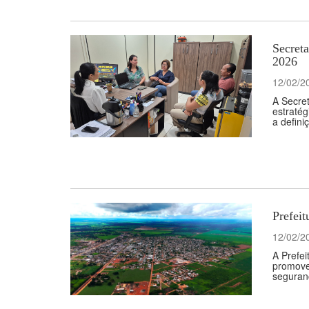
Secreta
2026
12/02/2
A Secret
estraté
a defini
Prefeit
12/02/2
A Prefei
promoven
seguranç