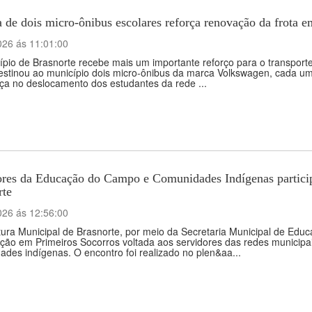
 de dois micro-ônibus escolares reforça renovação da frota e
026 ás 11:01:00
pio de Brasnorte recebe mais um importante reforço para o transporte
destinou ao município dois micro-ônibus da marca Volkswagen, cada u
ça no deslocamento dos estudantes da rede ...
ores da Educação do Campo e Comunidades Indígenas partici
rte
026 ás 12:56:00
tura Municipal de Brasnorte, por meio da Secretaria Municipal de Edu
ação em Primeiros Socorros voltada aos servidores das redes municip
des indígenas. O encontro foi realizado no plen&aa...