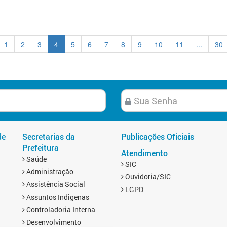
1
2
3
4
5
6
7
8
9
10
11
...
30
de
Secretarias da
Publicações Oficiais
Prefeitura
Atendimento
Saúde
SIC
Administração
Ouvidoria/SIC
Assistência Social
LGPD
Assuntos Indigenas
Controladoria Interna
Desenvolvimento