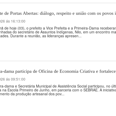
e de Portas Abertas: diálogo, respeito e união com os povos 
026 ás 16:13:00
 de hoje (03), o prefeito a Vice Prefeita e a Primeira-Dama receberam
hadas do secretário de Assuntos Indígenas, Nilo, em um encontro ma
des. Durante a reunião, as lideranças apresen...
a-dama participa de Oficina de Economia Criativa e fortalece
026 ás 09:51:00
ra-dama e Secretária Municipal de Assistência Social participou, no úl
a na Escola Primeiro de Junho, em parceria com o SEBRAE. A iniciativ
imento da produção artesanal dos pov...