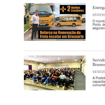
Entrega
05/03/2
O municí
Porto, 
seguran
Servid
Brasno
04/03/2
A Prefei
capacit
comunida