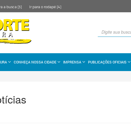
ra a busca [3]
Ir para o rodapé [4]
TURA
CONHEÇA NOSSA CIDADE
IMPRENSA
PUBLICAÇÕES OFICIAIS
tícias