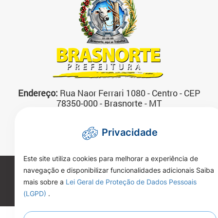
Endereço:
Rua Naor Ferrari 1080 - Centro - CEP
78350-000 - Brasnorte - MT
Atendimento:
07:00 às 13:00 horas Segunda a
Sexta-feira
Privacidade
Telefone:
(66)3592-3200
Este site utiliza cookies para melhorar a experiência de
navegação e disponibilizar funcionalidades adicionais Saiba
Copyright 2026. Todos os direitos reservados.
mais sobre a
Lei Geral de Proteção de Dados Pessoais
(LGPD)
.