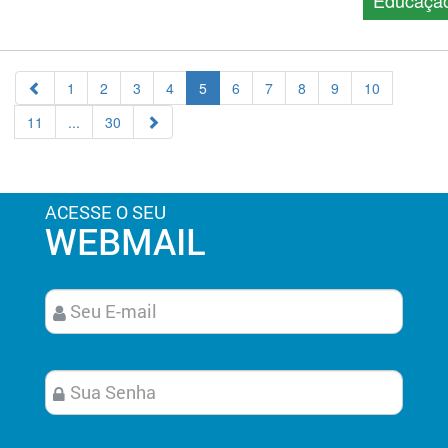
1
2
3
4
5
6
7
8
9
10
11
...
30
ACESSE O SEU
WEBMAIL