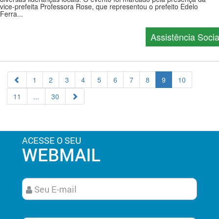
vice-prefeita Professora Rose, que representou o prefeito Edelo
Ferra...
Assistência Socia
1
2
3
4
5
6
7
8
9
10
11
...
30
ACESSE O SEU
WEBMAIL