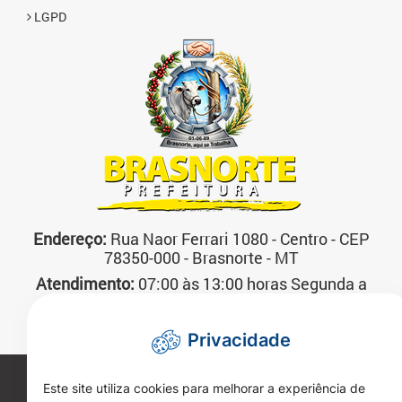
LGPD
Endereço:
Rua Naor Ferrari 1080 - Centro - CEP
78350-000 - Brasnorte - MT
Atendimento:
07:00 às 13:00 horas Segunda a
Sexta-feira
Telefone:
(66)3592-3200
Privacidade
Copyright 2026. Todos os direitos reservados.
Este site utiliza cookies para melhorar a experiência de