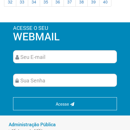
32
33
34
35
36
37
38
39
40
ACESSE O SEU
WEBMAIL
Acesse
Administração Pública