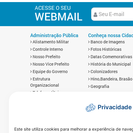
ACESSE O SEU
WEBMAIL
Administração Pública
Conheça nossa Cida
Alistamento Militar
Banco de Imagens
Controle Interno
Fotos Históricas
Nosso Prefeito
Datas Comemorativas
Nosso Vice Prefeito
História do Municipal
Equipe do Governo
Colonizadores
Estrutura
Hino,Bandeira, Brasão
Organizacional
Geografia
Telefones Úteis
Economia
Links Úteis
Mapa da Cidade
Privacidade
Prefis
Redes Sociais
Obras
Brasnorte em Número
Mapa da Cidade
Imprensa
Este site utiliza cookies para melhorar a experiência de nave
Notícias