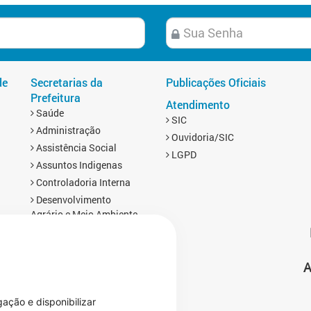
de
Secretarias da
Publicações Oficiais
Prefeitura
Atendimento
Saúde
SIC
Administração
Ouvidoria/SIC
Assistência Social
LGPD
Assuntos Indigenas
Controladoria Interna
Desenvolvimento
Agrário e Meio Ambiente
Educação
Esporte
A
Finanças
s
Gabinete
Infraestrutura
gação e disponibilizar