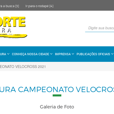
ra a busca [3]
Ir para o rodapé [4]
TURA
CONHEÇA NOSSA CIDADE
IMPRENSA
PUBLICAÇÕES OFICIAIS
EONATO VELOCROSS 2021
URA CAMPEONATO VELOCROS
Galeria de Foto