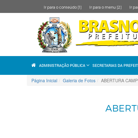
Ir para o conteúdo [1]
Ir para o menu [2]
Ir pa
ADMINISTRAÇÃO PÚBLICA
SECRETARIAS DA PREFEI
Página Inicial
Galeria de Fotos
ABERTURA CAMP
ABERT