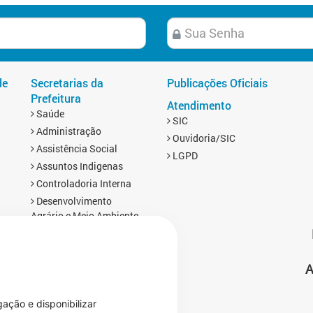
de
Secretarias da
Publicações Oficiais
Prefeitura
Atendimento
Saúde
SIC
Administração
Ouvidoria/SIC
Assistência Social
LGPD
Assuntos Indigenas
Controladoria Interna
Desenvolvimento
Agrário e Meio Ambiente
Educação
Esporte
A
Finanças
s
Gabinete
Infraestrutura
gação e disponibilizar