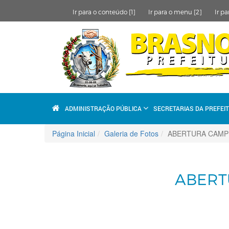
Ir para o conteúdo [1]
Ir para o menu [2]
Ir pa
ADMINISTRAÇÃO PÚBLICA
SECRETARIAS DA PREFEI
Página Inicial
Galeria de Fotos
ABERTURA CAMP
ABERT