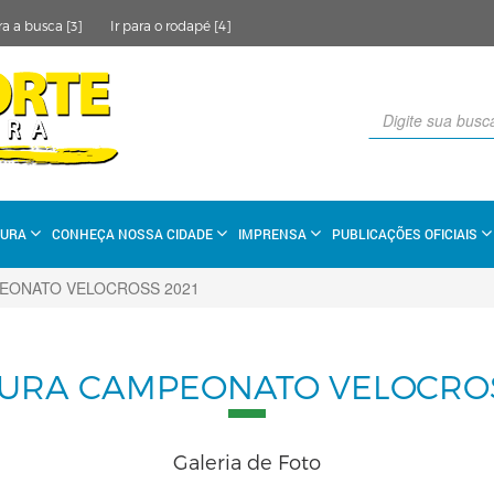
ra a busca [3]
Ir para o rodapé [4]
TURA
CONHEÇA NOSSA CIDADE
IMPRENSA
PUBLICAÇÕES OFICIAIS
EONATO VELOCROSS 2021
URA CAMPEONATO VELOCROS
Galeria de Foto