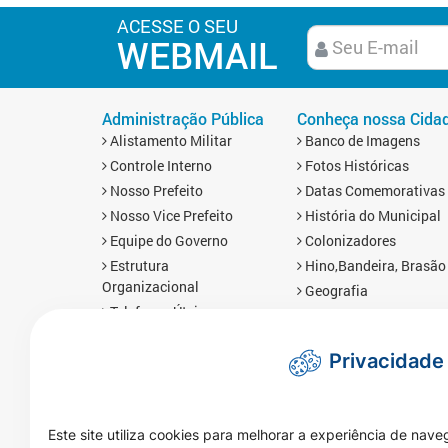
ACESSE O SEU
WEBMAIL
Administração Pública
Conheça nossa Cida
Alistamento Militar
Banco de Imagens
Controle Interno
Fotos Históricas
Nosso Prefeito
Datas Comemorativas
Nosso Vice Prefeito
História do Municipal
Equipe do Governo
Colonizadores
Estrutura
Hino,Bandeira, Brasão
Organizacional
Geografia
Telefones Úteis
Economia
Links Úteis
Mapa da Cidade
Privacidade
Prefis
Redes Sociais
Obras
Brasnorte em Número
Mapa da Cidade
Imprensa
Este site utiliza cookies para melhorar a experiência de nave
Notícias