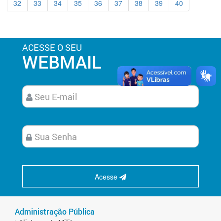
32
33
34
35
36
37
38
39
40
ACESSE O SEU
WEBMAIL
Acesse
Administração Pública