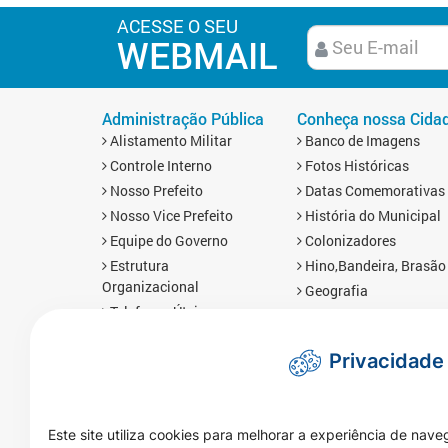
ACESSE O SEU
WEBMAIL
Administração Pública
Conheça nossa Cida
Alistamento Militar
Banco de Imagens
Controle Interno
Fotos Históricas
Nosso Prefeito
Datas Comemorativas
Nosso Vice Prefeito
História do Municipal
Equipe do Governo
Colonizadores
Estrutura
Hino,Bandeira, Brasão
Organizacional
Geografia
Telefones Úteis
Economia
Links Úteis
Mapa da Cidade
Privacidade
Prefis
Redes Sociais
Obras
Brasnorte em Número
Mapa da Cidade
Imprensa
Este site utiliza cookies para melhorar a experiência de nave
Notícias