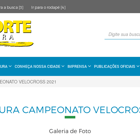
ra a busca [3]
Ir para o rodapé [4]
TURA
CONHEÇA NOSSA CIDADE
IMPRENSA
PUBLICAÇÕES OFICIAIS
EONATO VELOCROSS 2021
URA CAMPEONATO VELOCROS
Galeria de Foto