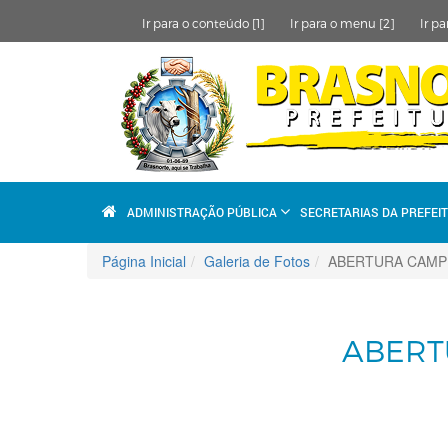
Ir para o conteúdo [1]
Ir para o menu [2]
Ir pa
ADMINISTRAÇÃO PÚBLICA
SECRETARIAS DA PREFEI
Página Inicial
Galeria de Fotos
ABERTURA CAMP
ABERT