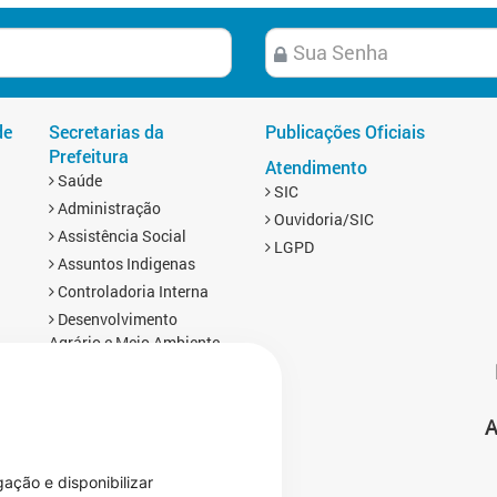
de
Secretarias da
Publicações Oficiais
Prefeitura
Atendimento
Saúde
SIC
Administração
Ouvidoria/SIC
Assistência Social
LGPD
Assuntos Indigenas
Controladoria Interna
Desenvolvimento
Agrário e Meio Ambiente
Educação
Esporte
A
Finanças
s
Gabinete
Infraestrutura
gação e disponibilizar