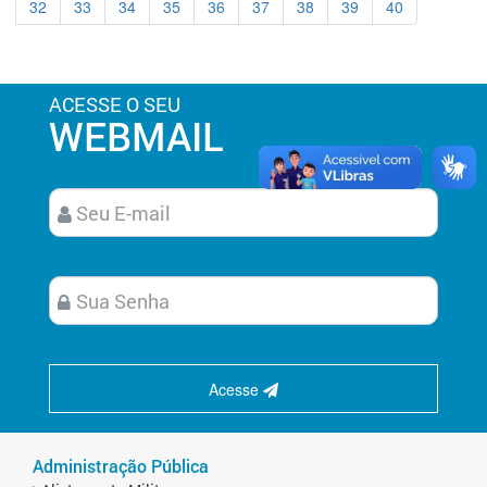
32
33
34
35
36
37
38
39
40
ACESSE O SEU
WEBMAIL
Acesse
Administração Pública