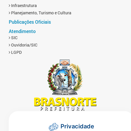
Infraestrutura
Planejamento, Turismo e Cultura
Publicações Oficiais
Atendimento
SIC
Ouvidoria/SIC
LGPD
Endereço:
Rua Naor Ferrari 1080 - Centro - CEP
Privacidade
78350-000 - Brasnorte - MT